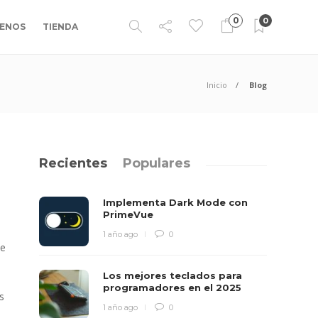
0
0
ENOS
TIENDA
Inicio
Blog
Recientes
Populares
Implementa Dark Mode con
PrimeVue
1 año ago
0
de
Los mejores teclados para
programadores en el 2025
s
1 año ago
0