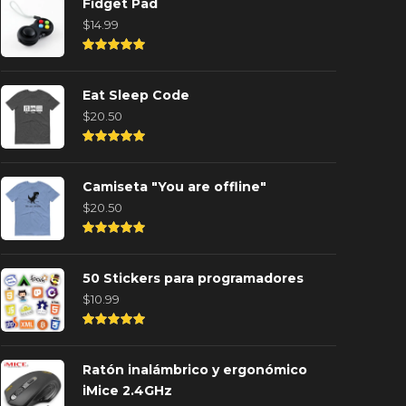
Fidget Pad
$
14.99
Rated
5.00
out of
Eat Sleep Code
5
$
20.50
Rated
5.00
out of
Camiseta "You are offline"
5
$
20.50
os mejores teclados para
Desarrolla 
Rated
rogramadores en el 2025
con Direct
5.00
out of
50 Stickers para programadores
 año ago
0
4655
1 año ago
5
$
10.99
Rated
5.00
out of
Ratón inalámbrico y ergonómico
5
iMice 2.4GHz