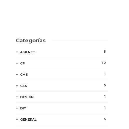
Categorías
6
ASP.NET
10
C#
1
CMS
5
CSS
1
DESIGN
1
DIY
5
GENERAL