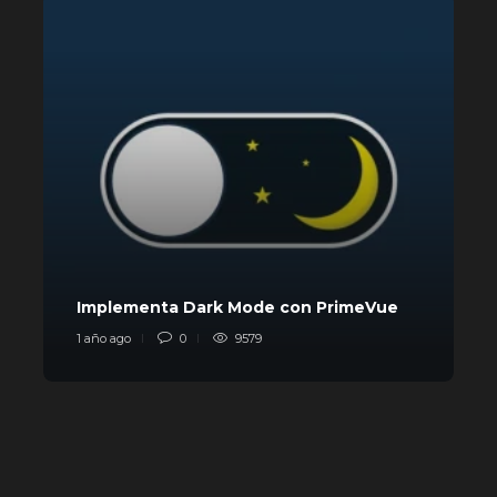
L
Implementa Dark Mode con PrimeVue
p
1 año ago
0
9579
1