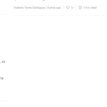
Roberto Torres Rodríguez
,
13 años ago
0
1 min
read
 se
ina