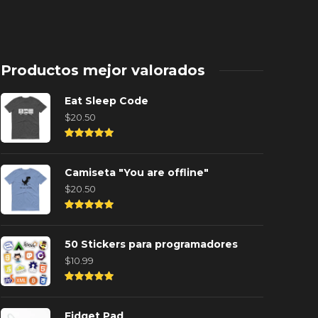
Productos mejor valorados
Eat Sleep Code
$
20.50
Rated
5.00
out of
Camiseta "You are offline"
5
$
20.50
Rated
5.00
out of
50 Stickers para programadores
5
$
10.99
os mejores teclados para
Desarrolla 
Rated
rogramadores en el 2025
con Direct
5.00
out of
Fidget Pad
 año ago
0
4648
1 año ago