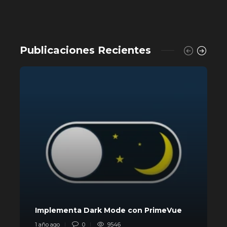
Publicaciones Recientes
L
Implementa Dark Mode con PrimeVue
p
1 año ago
0
9546
1