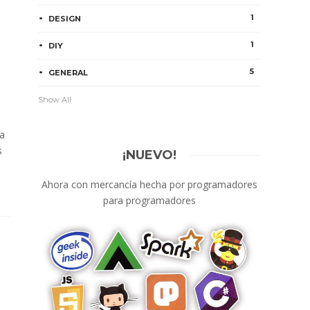
1
DESIGN
1
DIY
5
GENERAL
Show All
la
s
¡NUEVO!
Ahora con mercancía hecha por programadores
para programadores