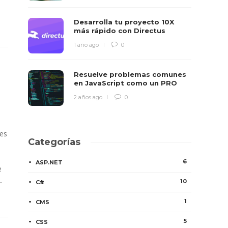
Desarrolla tu proyecto 10X
más rápido con Directus
1 año ago
0
Resuelve problemas comunes
en JavaScript como un PRO
2 años ago
0
 es
Categorías
6
ASP.NET
e
.
10
C#
1
CMS
5
CSS