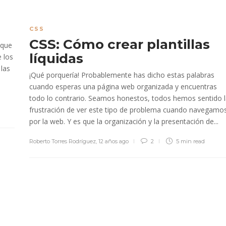
CSS
CSS: Cómo crear plantillas
 que
líquidas
e los
 las
¡Qué porquería! Probablemente has dicho estas palabras
b
cuando esperas una página web organizada y encuentras
todo lo contrario. Seamos honestos, todos hemos sentido 
frustración de ver este tipo de problema cuando navegamo
por la web. Y es que la organización y la presentación de...
Roberto Torres Rodríguez
,
12 años ago
2
5 min
read