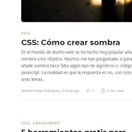
CSS
CSS: Cómo crear sombra
En el mundo de diseño web se ha hecho muy popular aña
sombra a los objetos. Muchos me han preguntado si par
añadir sombra hace falta algún tipo de algoritmo o códig
javascript. La realidad es que la respuesta es no, con solo
unas lineas...
Roberto Torres Rodríguez
,
12 años ago
0
2 min
read
CSS
,
JAVASCRIPT