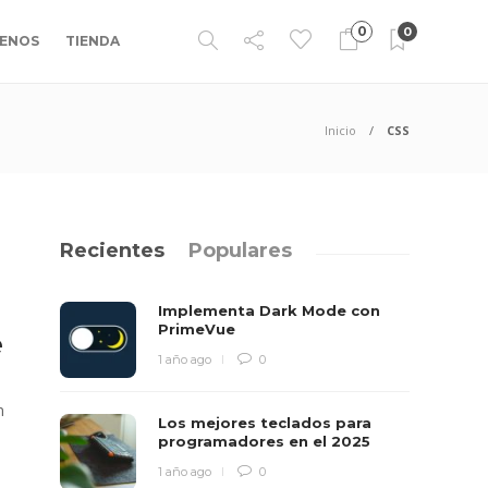
0
0
ENOS
TIENDA
Inicio
CSS
Recientes
Populares
Implementa Dark Mode con
PrimeVue
e
1 año ago
0
n
Los mejores teclados para
programadores en el 2025
1 año ago
0