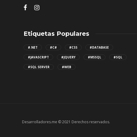
Etiquetas Populares
#.NET
#C#
#CSS
#DATABASE
#JAVASCRIPT
#JQUERY
#MSSQL
#SQL
#SQL SERVER
#WEB
Desarrolladores.me © 2021 Derechos reservados.