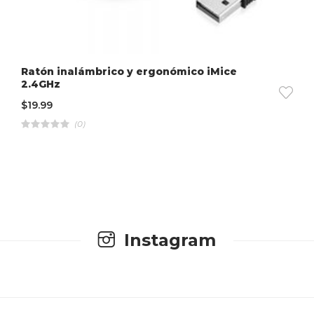
Ratón inalámbrico y ergonómico iMice
2.4GHz
$
19.99
(0)
R
a
t
e
d
4
.
0
0
o
u
t
Instagram
o
f
5