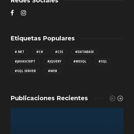
Redes Sociales
Etiquetas Populares
#.NET
#C#
#CSS
#DATABASE
#JAVASCRIPT
#JQUERY
#MSSQL
#SQL
#SQL SERVER
#WEB
Publicaciones Recientes