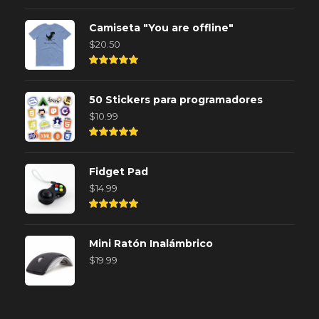
Rated
5.00
out of
Camiseta "You are offline"
5
$
20.50
Rated
5.00
out of
50 Stickers para programadores
5
$
10.99
Rated
5.00
out of
Fidget Pad
5
$
14.99
Rated
5.00
out of
Mini Ratón Inalámbrico
5
$
19.99