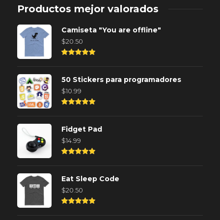
Productos mejor valorados
Camiseta "You are offline"
$
20.50
Rated
5.00
out of
50 Stickers para programadores
5
$
10.99
Rated
5.00
out of
Fidget Pad
5
$
14.99
Rated
5.00
out of
Eat Sleep Code
5
$
20.50
Rated
5.00