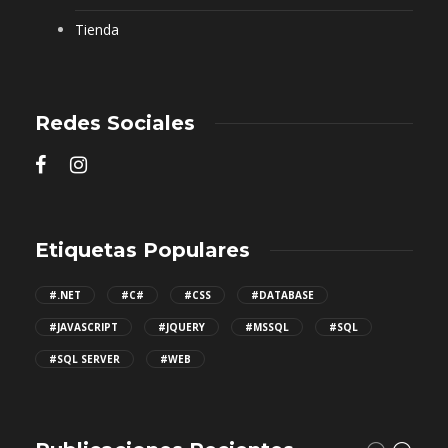
Tienda
Redes Sociales
Etiquetas Populares
#.NET
#C#
#CSS
#DATABASE
#JAVASCRIPT
#JQUERY
#MSSQL
#SQL
#SQL SERVER
#WEB