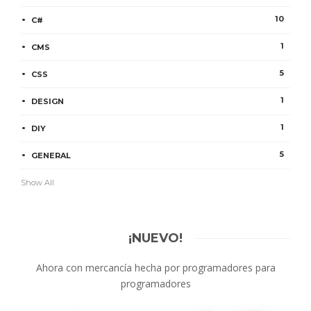
10
C#
1
CMS
5
CSS
1
DESIGN
1
DIY
5
GENERAL
Show All
¡NUEVO!
Ahora con mercancía hecha por programadores para
programadores