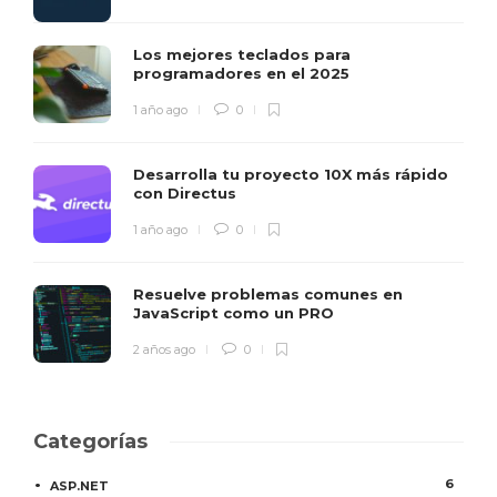
Los mejores teclados para
programadores en el 2025
1 año ago
0
Desarrolla tu proyecto 10X más rápido
con Directus
1 año ago
0
Resuelve problemas comunes en
JavaScript como un PRO
2 años ago
0
Categorías
6
ASP.NET