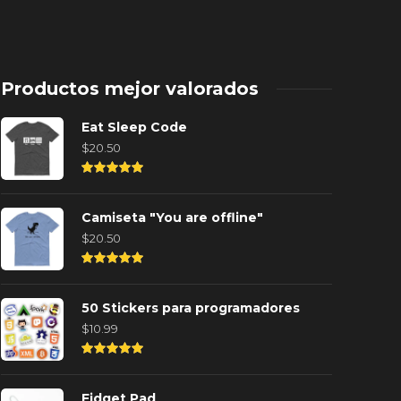
Productos mejor valorados
Eat Sleep Code
$
20.50
Rated
5.00
out of
Camiseta "You are offline"
5
$
20.50
Rated
5.00
out of
50 Stickers para programadores
5
$
10.99
os mejores teclados para
Desarrolla 
Rated
rogramadores en el 2025
con Direct
5.00
out of
Fidget Pad
 año ago
0
4648
1 año ago