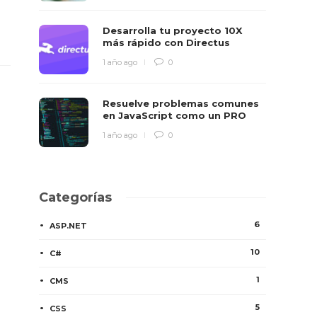
Desarrolla tu proyecto 10X
más rápido con Directus
1 año ago
0
Resuelve problemas comunes
en JavaScript como un PRO
1 año ago
0
Categorías
6
ASP.NET
10
C#
1
CMS
5
CSS