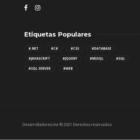
Etiquetas Populares
#.NET
#C#
#CSS
#DATABASE
#JAVASCRIPT
#JQUERY
#MSSQL
#SQL
#SQL SERVER
#WEB
Desarrolladores.me © 2021 Derechos reservados.