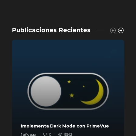
Publicaciones Recientes
L
Implementa Dark Mode con PrimeVue
p
1 año ago
0
9542
1